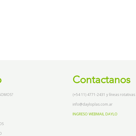
o
Contactanos
 SOMOS?
(+54 11) 4771-2431 y líneas rotativas
info@dayloplas.com.ar
INGRESO WEBMAIL DAYLO
OS
O