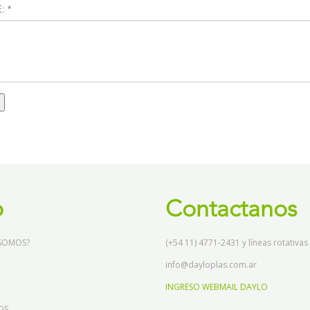
: *
o
Contactanos
 SOMOS?
(+54 11) 4771-2431 y líneas rotativas
info@dayloplas.com.ar
INGRESO WEBMAIL DAYLO
OS