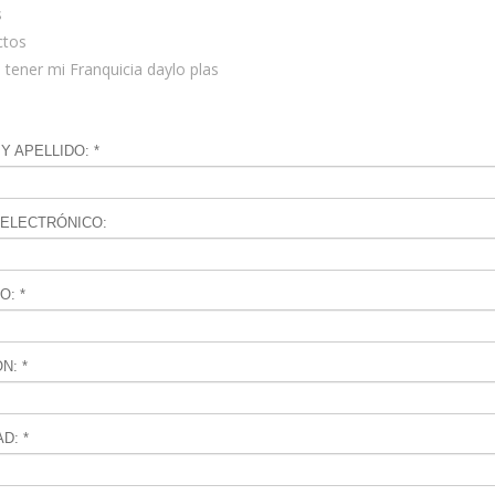
s
ctos
tener mi Franquicia daylo plas
 APELLIDO: *
ELECTRÓNICO:
O: *
N: *
D: *