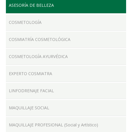
ASESORÍA DE BELLEZA
COSMETOLOGÍA
LOCALES
COSMIATRÍA COSMETOLÓGICA
COSMETOLOGÍA AYURVÉDICA
PRODUCTOS
EXPERTO COSMIATRA
CONTACTO
LINFODRENAJE FACIAL
MAQUILLAJE SOCIAL
MAQUILLAJE PROFESIONAL (Social y Artístico)